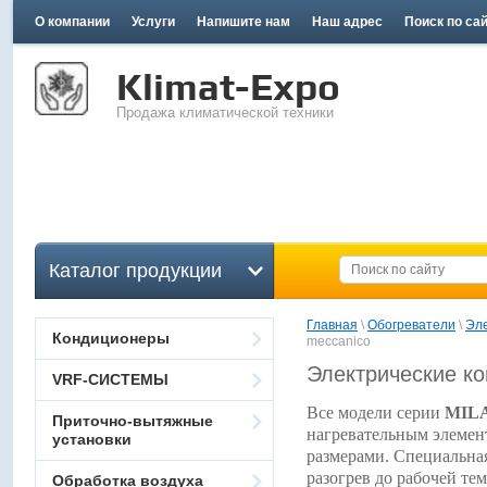
О компании
Услуги
Напишите нам
Наш адрес
Поиск по са
Klimat-Expo
Продажа климатической техники
Каталог продукции
Главная
 \ 
Обогреватели
 \ 
Эле
Кондиционеры
meccanico
Электрические ко
VRF-СИСТЕМЫ
Все модели серии
MILA
Приточно-вытяжные
нагревательным элемен
установки
размерами. Специальна
разогрев до рабочей те
Обработка воздуха