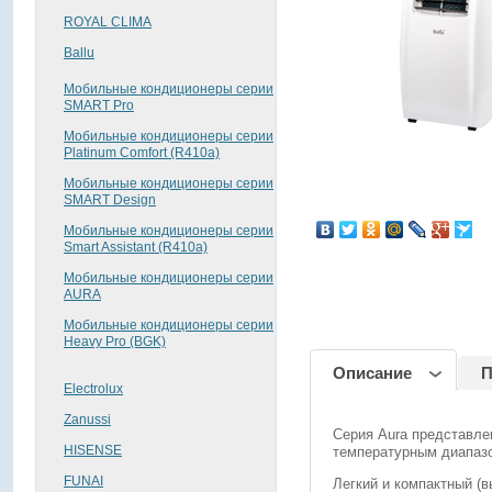
ROYAL CLIMA
Ballu
Мобильные кондиционеры серии
SMART Pro
Мобильные кондиционеры серии
Platinum Comfort (R410a)
Мобильные кондиционеры серии
SMART Design
поделиться
Мобильные кондиционеры серии
Smart Assistant (R410a)
Мобильные кондиционеры серии
AURA
Мобильные кондиционеры серии
Heavy Pro (BGK)
Описание
П
Electrolux
Zanussi
Серия Aura представл
HISENSE
температурным диапазо
FUNAI
Легкий и компактный (