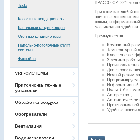
BPAC-07 CP_22Y мощно
Tesla
При этом как любой со
приятных дополнительн
Кассетные кондиционеры
режим, информативный 
максимально удобным.
Канальные кондиционеры
Преимущества:
Оконные кондиционеры
Компактный разм
Напольно-потолочные сплит
Температурный д
системы
Класс энергоэфф
Фанкойлы
3 режима работы
Производительно
Две скорости во
VRF-СИСТЕМЫ
Ночной режим ра
Программируемый
Приточно-вытяжные
Информативный 
Пульт ДУ в комп
установки
Авторестарт;
Автоматическое 
Обработка воздуха
Противопылевой
Удобные шасси 
Обогреватели
Вентиляция
Водонагреватели
Назад