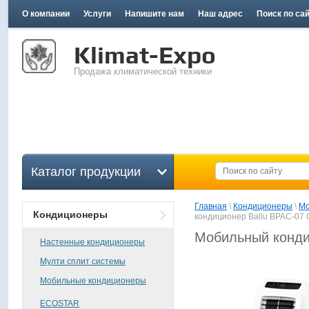
О компании
Услуги
Напишите нам
Наш адрес
Поиск по са
Klimat-Expo
Продажа климатической техники
Каталог продукции
Главная
 \ 
Кондиционеры
 \ 
Мо
Кондиционеры
кондиционер Ballu BPAC-07
Мобильный конди
Настенные кондиционеры
Мулти сплит системы
Мобильные кондиционеры
ECOSTAR