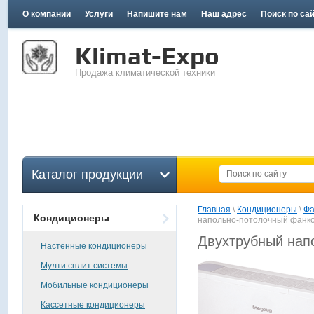
О компании
Услуги
Напишите нам
Наш адрес
Поиск по са
Klimat-Expo
Продажа климатической техники
Каталог продукции
Главная
 \ 
Кондиционеры
 \ 
Фа
Кондиционеры
напольно-потолочный фанко
Двухтрубный нап
Настенные кондиционеры
Мулти сплит системы
Мобильные кондиционеры
Кассетные кондиционеры