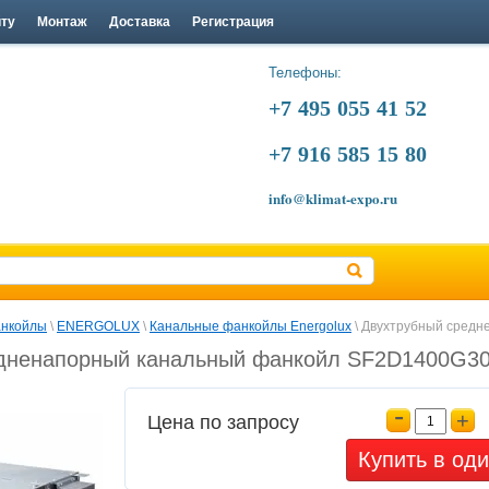
йту
Монтаж
Доставка
Регистрация
Телефоны:
+7 495 055 41 52
+7 916 585 15 80
info@klimat-expo.ru
нкойлы
 \ 
ENERGOLUX
 \ 
Канальные фанкойлы Energolux
 \ Двухтрубный сред
дненапорный канальный фанкойл SF2D1400G3
-
+
Цена по запросу
Купить в оди