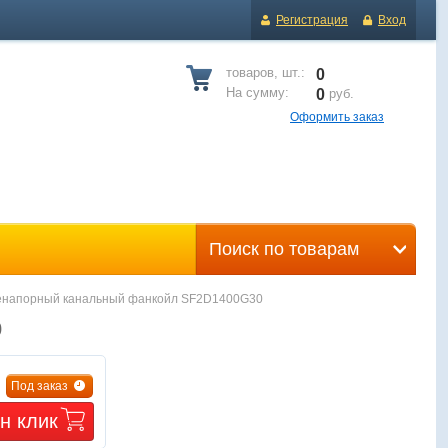
Регистрация
Вход
товаров, шт.:
0
На сумму:
0
руб.
Оформить заказ
Поиск по товарам
ненапорный канальный фанкойл SF2D1400G30
0
Под заказ
н клик