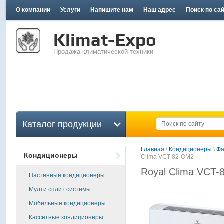
О компании
Услуги
Напишите нам
Наш адрес
Поиск по са
Klimat-Expo
Продажа климатической техники
Каталог продукции
Главная
 \ 
Кондиционеры
 \ 
Фа
Кондиционеры
Clima VCT-82-OM2
Royal Clima VCT
Настенные кондиционеры
Мулти сплит системы
Мобильные кондиционеры
Кассетные кондиционеры