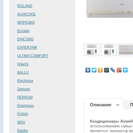
ROLAND
ALFACOOL
МОРОЗКО
Ecostar
DAICOND
EXPERTAIR
ULTIMA COMFORT
поделиться
Hitachi
BALLU
Electrolux
Zanussi
FERRUM
Описание
П
Energolux
FUNAI
Кондиционеры Airwell
MDV
использованием самых
Denko
являются: ионизатор во