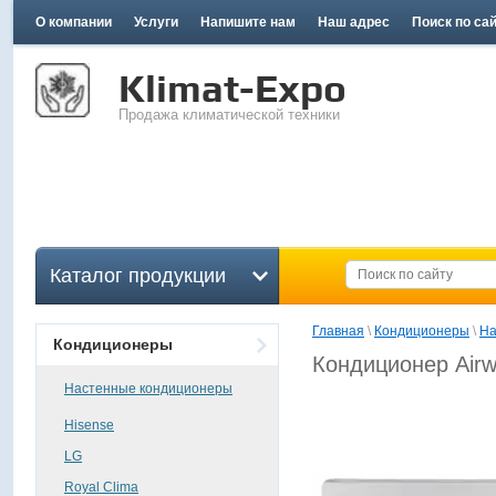
О компании
Услуги
Напишите нам
Наш адрес
Поиск по са
Klimat-Expo
Продажа климатической техники
Каталог продукции
Главная
 \ 
Кондиционеры
 \ 
На
Кондиционеры
Кондиционер Airw
Настенные кондиционеры
Hisense
LG
Royal Clima