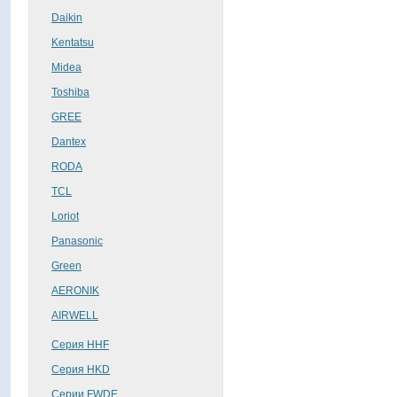
Daikin
Kentatsu
Midea
Toshiba
GREE
Dantex
RОDA
TCL
Loriot
Panasonic
Green
AERONIK
AIRWELL
Серия HHF
Серия HKD
Серии FWDE