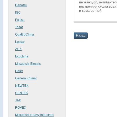
перезапуск, антибакте
Dahatsu
внутренняя сушка всех
и комфортной.
IGC
Fujitsu
Tosot
QuattroClima
Назад
Lessar
AUX
Ecoclima
Mitsubishi Electric
Haier
General Climat
NEWTEK
CENTEK
JAX
ROVEX
Mitsubishi Heavy Industries