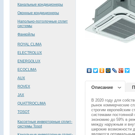
Канальные кондиционеры
Оконные кондиционеры
Напольно-потолочные сплит
системы
Фанкойлы
ROYAL CLIMA
ELECTROLUX
ENERGOLUX
поделиться
ECOCLIMA
AUX
ROVEX
Описание
П
JAX
В 2020 году для собств
QUATTROCLIMA
рынок коммерческие сп
строгим европейским с
TOSOT
системами постоянной 
экономию до 59% в реж
Кассетные инверторные сплит-
между наружным и внут
системы Tosot
широкие возможности д
являются оптимальным
Канальные инверторные сплит-