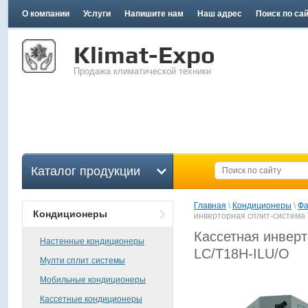
О компании
Услуги
Напишите нам
Наш адрес
Поиск по са
Klimat-Expo
Продажа климатической техники
Каталог продукции
Главная
 \ 
Кондиционеры
 \ 
Фа
Кондиционеры
инверторная сплит-система 
Кассетная инверт
Настенные кондиционеры
LC/T18H-ILU/O
Мулти сплит системы
Мобильные кондиционеры
Кассетные кондиционеры