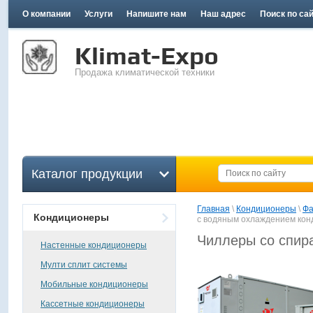
О компании
Услуги
Напишите нам
Наш адрес
Поиск по са
Klimat-Expo
Продажа климатической техники
Каталог продукции
Главная
 \ 
Кондиционеры
 \ 
Фа
Кондиционеры
с водяным охлаждением кон
Чиллеры со спир
Настенные кондиционеры
Мулти сплит системы
Мобильные кондиционеры
Кассетные кондиционеры