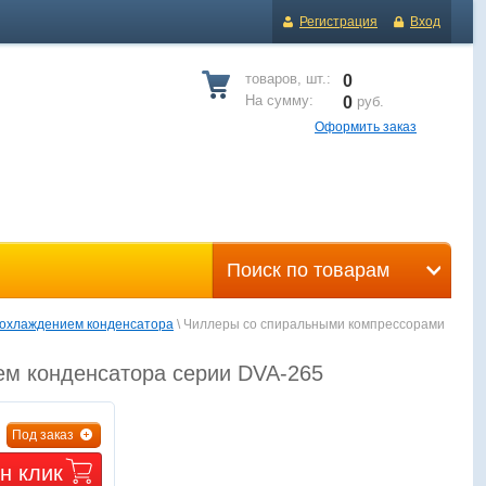
Регистрация
Вход
товаров, шт.:
0
На сумму:
0
руб.
Оформить заказ
Поиск по товарам
 охлаждением конденсатора
 \ Чиллеры со спиральными компрессорами 
м конденсатора серии DVA-265
Под заказ
н клик