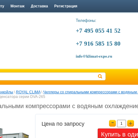
йту
Монтаж
Доставка
Регистрация
Телефоны:
+7 495 055 41 52
+7 916 585 15 80
info@klimat-expo.ru
нкойлы
 \ 
ROYAL CLIMA
 \ 
Чиллеры со спиральными компрессорами с водяным
денсатора серии DVA-265
альными компрессорами с водяным охлаждение
-
+
Цена по запросу
Купить в оди