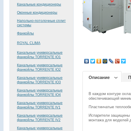
Канальные кондиционеры
Оконные кондиционеры
Напольно-потолочные сплит
системы
Фанкойлы
ROYAL CLIMA
Канальные универсальные
поделиться
фанкойлы TORRENTE IO1
Канальные универсальные
фанкойлы TORRENTE IO2
Описание
П
Канальные универсальные
фанкойлы TORRENTE IO3
Канальные универсальные
В каждом контуре охл
фанкойлы TORRENTE IO4
обеспечивающей минима
Канальные универсальные
Пластинчатые теплообм
фанкойлы TORRENTE IV1
Испарители защищены 
Канальные универсальные
фанкойлы TORRENTE IV2
монтажа для моделей д
Канальные универсальные