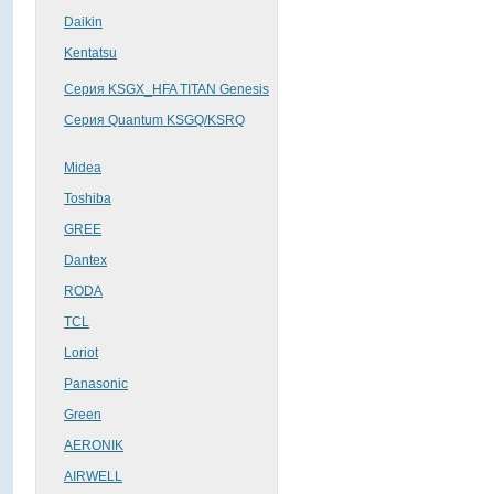
Daikin
Kentatsu
Серия KSGX_HFA TITAN Genesis
Серия Quantum KSGQ/KSRQ
Midea
Toshiba
GREE
Dantex
RОDA
TCL
Loriot
Panasonic
Green
AERONIK
AIRWELL