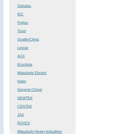
Dahatsu
IGC
Fujitsu
Tosot
QuattroClima
Lessar
AUX
Ecoclima
Mitsubishi Electric
Haier
General Climat
NEWTEK
CENTEK
JAX
ROVEX
Mitsubishi Heavy Industries