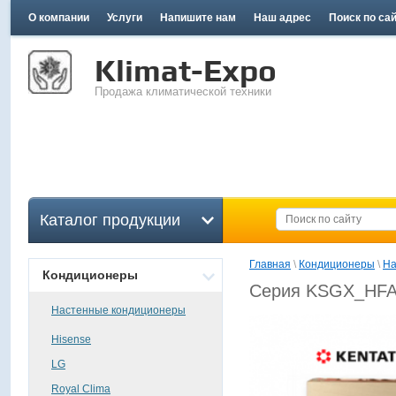
О компании
Услуги
Напишите нам
Наш адрес
Поиск по са
Klimat-Expo
Продажа климатической техники
Каталог продукции
Главная
 \ 
Кондиционеры
 \ 
На
Кондиционеры
Серия KSGX_HFA 
Настенные кондиционеры
Hisense
LG
Royal Clima