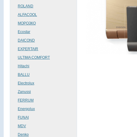
ROLAND
ALFACOOL
МОРОЗКО
Ecostar
DAICOND
EXPERTAIR
ULTIMA COMFORT
Hitachi
BALLU
Electrolux
Zanussi
FERRUM
Energolux
FUNAI
MDV
Denko