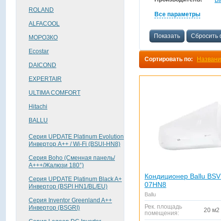
Ba
ROLAND
Все параметры
ALFACOOL
Показать
Сбросить 
МОРОЗКО
Ecostar
Сортировать по:
Назван
DAICOND
EXPERTAIR
ULTIMA COMFORT
Hitachi
BALLU
Серия UPDATE Platinum Evolution
Инвертор A++ / Wi-Fi (BSUI-HN8)
Серия Boho (Сменная панель/
А+++/Жалюзи 180°)
Кондиционер Ballu BSV
Серия UPDATE Platinum Black A+
07HN8
Инвертор (BSPI HN1/BL/EU)
Ballu
Серия Inventor Greenland A++
Рек. площадь
Инвертор (BSGRI)
20 м2
помещения: