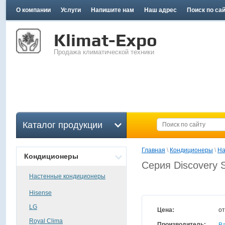
О компании
Услуги
Напишите нам
Наш адрес
Поиск по са
Klimat-Expo
Продажа климатической техники
Каталог продукции
Главная
 \ 
Кондиционеры
 \ 
На
Кондиционеры
Серия Discovery
Настенные кондиционеры
Hisense
LG
Цена:
о
Royal Clima
Производитель: