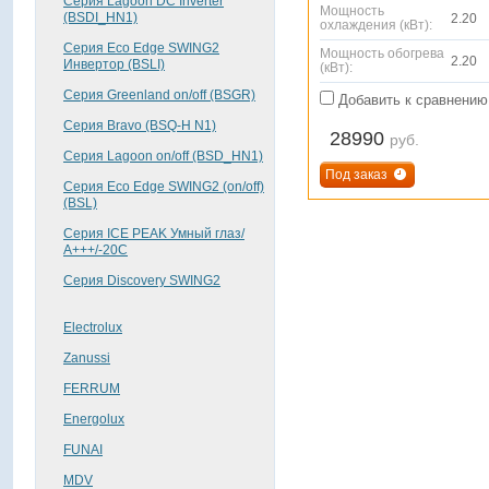
Серия Lagoon DC Inverter
Мощность
(BSDI_HN1)
2.20
охлаждения (кВт):
Серия Eco Edge SWING2
Мощность обогрева
2.20
Инвертор (BSLI)
(кВт):
Серия Greenland on/off (BSGR)
Добавить к сравнению
Серия Bravo (BSQ-H N1)
28990
руб.
Серия Lagoon on/off (BSD_HN1)
Под заказ
Серия Eco Edge SWING2 (on/off)
(BSL)
Серия ICE PEAK Умный глаз/
А+++/-20С
Серия Discovery SWING2
Electrolux
Zanussi
FERRUM
Energolux
FUNAI
MDV