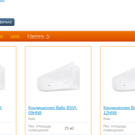
llu
фильтр
ию
Цене
Сбросить
I-
Кондиционер Ballu BSVI-
Кондиционер Ba
09HN8
12HN8
Ballu
Ballu
Рек. площадь
Рек. площадь
25 м2
помещения:
помещения: