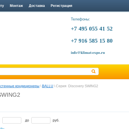
йту
Монтаж
Доставка
Регистрация
Телефоны:
+7 495 055 41 52
+7 916 585 15 80
info@klimat-expo.ru
стенные кондиционеры
 \ 
BALLU
 \ Серия  Discovery SWING2
 SWING2
т
до
руб.