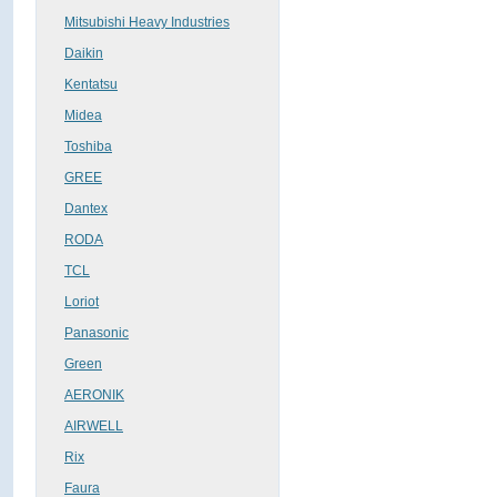
Mitsubishi Heavy Industries
Daikin
Kentatsu
Midea
Toshiba
GREE
Dantex
RОDA
TCL
Loriot
Panasonic
Green
AERONIK
AIRWELL
Rix
Faura