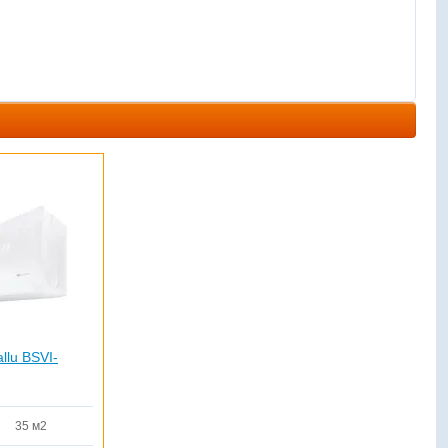
llu BSVI-
35 м2