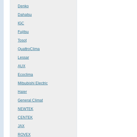
Denko
Dahatsu
IGC
Fujitsu
Tosot
QuattroClima
Lessar
AUX
Ecoclima
Mitsubishi Electric
Haier
General Climat
NEWTEK
CENTEK
JAX
ROVEX