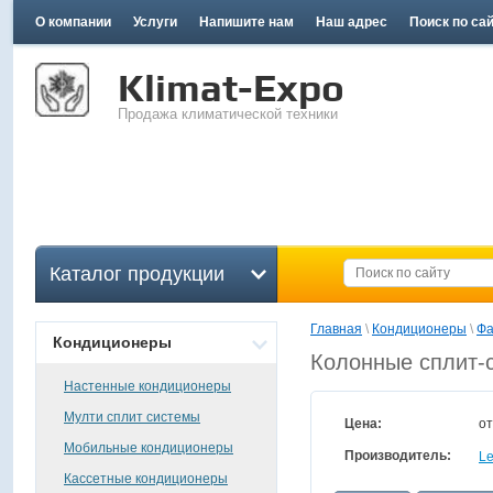
О компании
Услуги
Напишите нам
Наш адрес
Поиск по са
Klimat-Expo
Продажа климатической техники
Каталог продукции
Главная
 \ 
Кондиционеры
 \ 
Фа
Кондиционеры
Колонные сплит-
Настенные кондиционеры
Мулти сплит системы
Цена:
о
Мобильные кондиционеры
Производитель:
Le
Кассетные кондиционеры