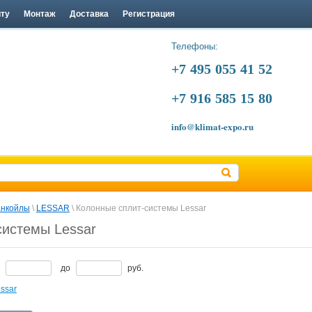
йту
Монтаж
Доставка
Регистрация
Телефоны:
+7 495 055 41 52
+7 916 585 15 80
info@klimat-expo.ru
нкойлы
 \ 
LESSAR
 \ Колонные сплит-системы Lessar
системы Lessar
т
до
руб.
ssar