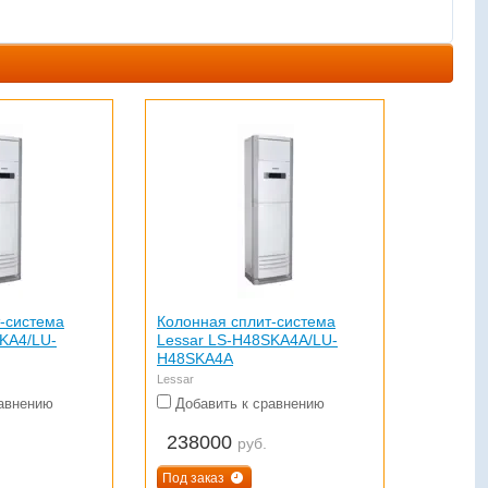
-система
Колонная сплит-система
KA4/LU-
Lessar LS-H48SKA4A/LU-
H48SKA4A
Lessar
авнению
Добавить к сравнению
238000
руб.
Под заказ