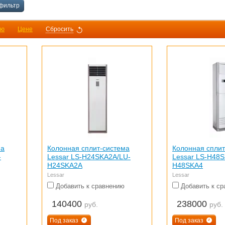
фильтр
ию
Цене
Сбросить
ма
Колонная сплит-система
Колонная сплит
-
Lessar LS-H24SKA2A/LU-
Lessar LS-H48S
H24SKA2A
H48SKA4
Lessar
Lessar
Добавить к сравнению
Добавить к ср
140400
238000
руб.
руб.
Под заказ
Под заказ