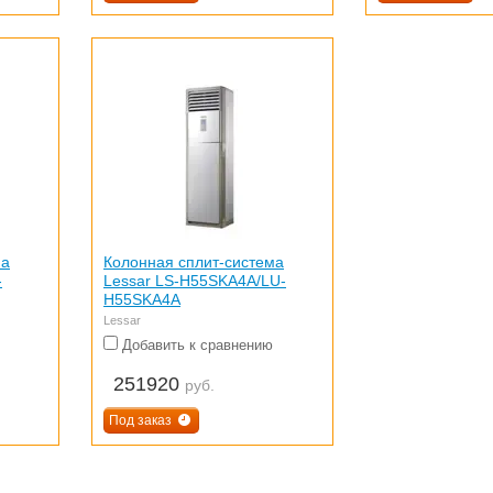
ма
Колонная сплит-система
-
Lessar LS-H55SKA4A/LU-
H55SKA4A
Lessar
Добавить к сравнению
251920
руб.
Под заказ