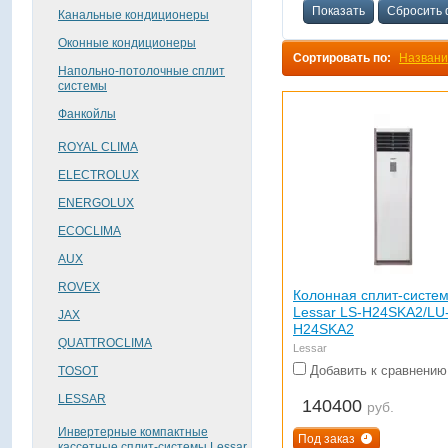
Показать
Сбросить 
Канальные кондиционеры
Оконные кондиционеры
Сортировать по:
Назван
Напольно-потолочные сплит
системы
Фанкойлы
ROYAL CLIMA
ELECTROLUX
ENERGOLUX
ECOCLIMA
AUX
ROVEX
Колонная сплит-систе
Lessar LS-H24SKA2/LU
JAX
H24SKA2
QUATTROCLIMA
Lessar
Добавить к сравнению
TOSOT
LESSAR
140400
руб.
Инвертерные компактные
Под заказ
кассетные сплит-системы Lessar