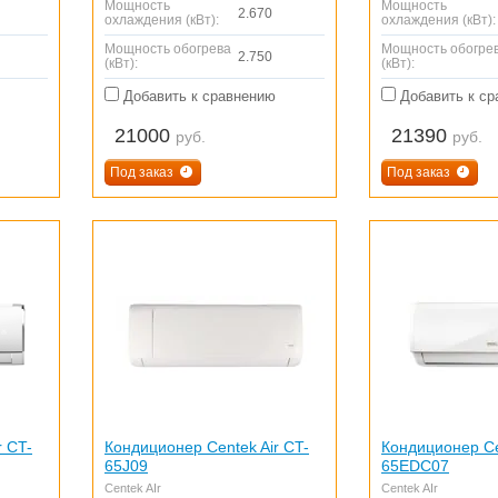
Мощность
Мощность
2.670
охлаждения (кВт):
охлаждения (кВт):
Мощность обогрева
Мощность обогре
2.750
(кВт):
(кВт):
Добавить к сравнению
Добавить к ср
21000
21390
руб.
руб.
Под заказ
Под заказ
r CT-
Кондиционер Centek Air CT-
Кондиционер Ce
65J09
65EDC07
Centek AIr
Centek AIr