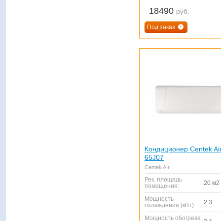
18490
руб.
Под заказ
Кондиционер Centek Ai
65J07
Centek AIr
Рек. площадь
20 м2
помещения:
Мощность
2.3
охлаждения (кВт):
Мощность обогрева