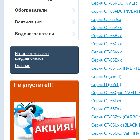
Серия CT-65RDC INVER
Обогреватели
Серия CT-65FDC INVER
Серия CT-65Jxx
Вентиляция
Серия CT-65Axx
Водонагреватели
Серия CT-65Bxx
Серия CT-65Cxx
Серия CT-65Vxx
Интернет магазин
кондиционеров
Серия CT-65Exx
Главная
Серия CT-65Txx INVERT
Серия G (on/off)
Не упустите!!!
Серия H (on/off)
Серия CT-65Qxx INVERT
Серия CT-65Lxx
Серия CT-65Fxx
Серия CT-65Zxx (CARBO
Серия CT-65Uxx (BLACK
Серия CT-65Qxx WiFi I