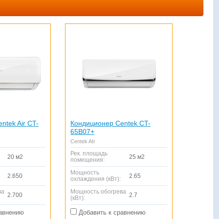
ntek Air CT-
Кондиционер Centek CT-
65B07+
Centek AIr
Рек. площадь
20 м2
25 м2
помещения:
Мощность
2.650
2.65
охлаждения (кВт):
ва
Мощность обогрева
2.700
2.7
(кВт):
авнению
Добавить к сравнению