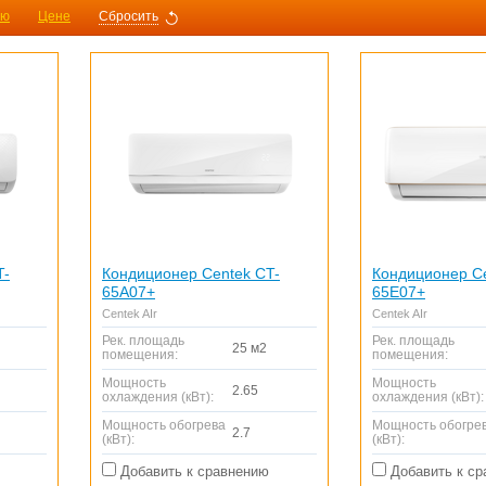
ию
Цене
Сбросить
T-
Кондиционер Centek CT-
Кондиционер Ce
65A07+
65E07+
Centek AIr
Centek AIr
Рек. площадь
Рек. площадь
25 м2
помещения:
помещения:
Мощность
Мощность
2.65
охлаждения (кВт):
охлаждения (кВт):
Мощность обогрева
Мощность обогре
2.7
(кВт):
(кВт):
Добавить к сравнению
Добавить к ср