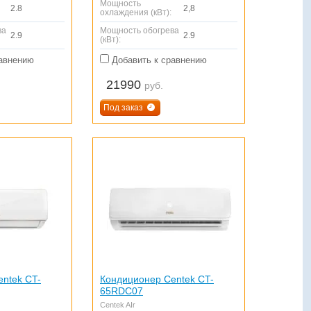
Мощность
2.8
2,8
охлаждения (кВт):
ва
Мощность обогрева
2.9
2.9
(кВт):
авнению
Добавить к сравнению
21990
руб.
Под заказ
ntek CT-
Кондиционер Centek CT-
65RDC07
Centek AIr