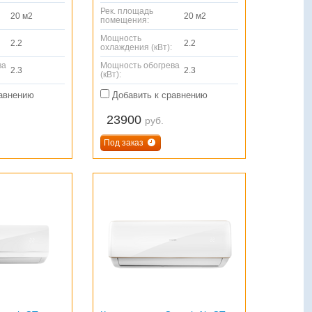
Рек. площадь
20 м2
20 м2
помещения:
Мощность
2.2
2.2
охлаждения (кВт):
ва
Мощность обогрева
2.3
2.3
(кВт):
авнению
Добавить к сравнению
23900
руб.
Под заказ