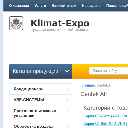
О компании
Услуги
Напишите нам
Наш адрес
Поиск по са
Klimat-Expo
Продажа климатической техники
Каталог продукции
Главная
 \ Centek AIr
Кондиционеры
Centek AIr
VRF-СИСТЕМЫ
Категории с тов
Приточно-вытяжные
установки
Серия CT-65Ixx (ANTHR
Серия CT-65ЕDC INVER
Обработка воздуха