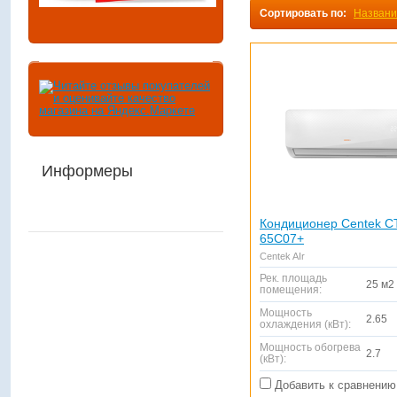
Сортировать по:
Назван
Информеры
Кондиционер Centek C
65C07+
Centek AIr
Рек. площадь
25 м2
помещения:
Мощность
2.65
охлаждения (кВт):
Мощность обогрева
2.7
(кВт):
Добавить к сравнению