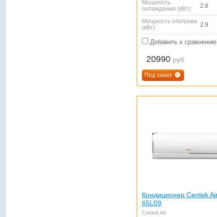
Мощность
2.8
охлаждения (кВт):
Мощность обогрева
2.9
(кВт):
Добавить к сравнению
20990
руб.
Под заказ
Кондиционер Centek Ai
65L09
Centek AIr