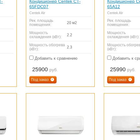
T-
Кондиционер Centek CT-
Кондиционер Ce
65FDC07
65A12
Centek AIr
Centek AIr
Рек. площадь
Рек. площадь
20 м2
помещения:
помещения:
Мощность
Мощность
2.2
охлаждения (кВт):
охлаждения (кВт):
Мощность обогрева
Мощность обогре
2.3
(кВт):
(кВт):
Добавить к сравнению
Добавить к ср
25900
25990
руб.
руб.
Под заказ
Под заказ