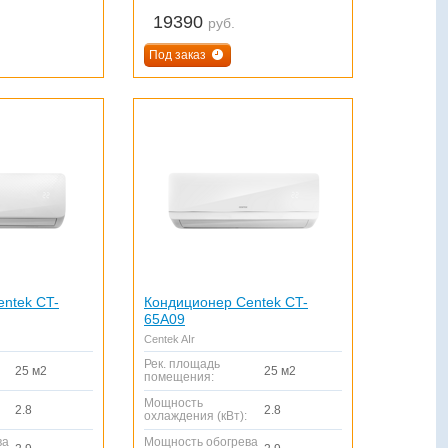
19390
руб.
Под заказ
ntek CT-
Кондиционер Centek CT-
65A09
Centek AIr
Рек. площадь
25 м2
25 м2
помещения:
Мощность
2.8
2.8
охлаждения (кВт):
ва
Мощность обогрева