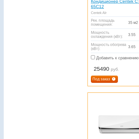
Кондиционер Centek C
65C12
Centek AIr
Рек. площадь
35 м2
помещения:
Мощность
3.55
охлаждения (кВт):
Мощность обогрева
3.65
(кВт):
Добавить к сравнению
25490
руб.
Под заказ