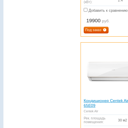
2.4
(кВт):
Добавить к сравнению
19900
руб.
Под заказ
Кондиционер Centek Ai
65E09
Centek AIr
Рек. площадь
30 м2
помещения: