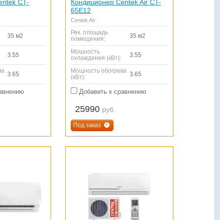
ntek CT-
Кондиционер Centek Air CT-
65E12
Centek AIr
Рек. площадь
35 м2
35 м2
помещения:
Мощность
3.55
3.55
охлаждения (кВт):
ва
Мощность обогрева
3.65
3.65
(кВт):
авнению
Добавить к сравнению
25990
руб.
Под заказ