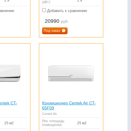
2.9
2.9
(кВт):
авнению
Добавить к сравнению
20990
руб.
Под заказ
ntek CT-
Кондиционер Centek Air CT-
65F09
Centek AIr
Рек. площадь
25 м2
25 м2
помещения: