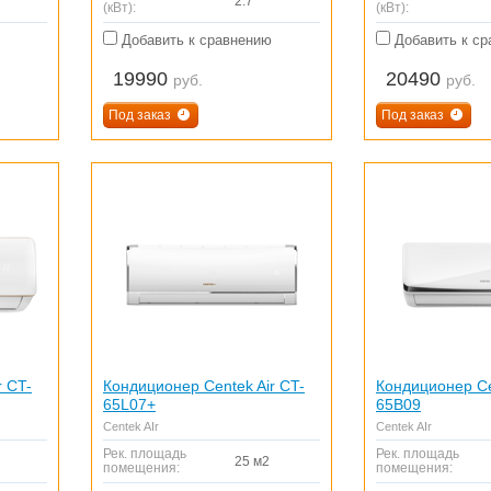
2.7
(кВт):
(кВт):
Добавить к сравнению
Добавить к ср
19990
20490
руб.
руб.
Под заказ
Под заказ
r CT-
Кондиционер Centek Air CT-
Кондиционер Ce
65L07+
65B09
Centek AIr
Centek AIr
Рек. площадь
Рек. площадь
25 м2
помещения:
помещения: