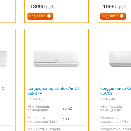
18990
18990
руб.
руб.
Под заказ
Под заказ
r CT-
Кондиционер Centek Air CT-
Кондиционер Ce
65F07+
65C09
Centek AIr
Centek AIr
Рек. площадь
Рек. площадь
20 м2
помещения:
помещения:
Мощность
Мощность
2.65
охлаждения (кВт):
охлаждения (кВт):
Мощность обогрева
Мощность обогре